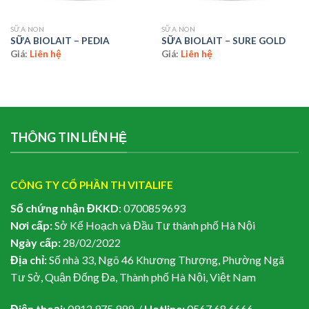
SỮA NON
SỮA NON
SỮA BIOLAIT – PEDIA
SỮA BIOLAIT – SURE GOLD
Giá:
Liên hệ
Giá:
Liên hệ
THÔNG TIN LIÊN HỆ
CÔNG TY CỔ PHẦN TH VITALIFE
Số chứng nhận ĐKKD
: 0700859693
Nơi cấp:
Sở Kế Hoạch và Đầu Tư thành phố Hà Nội
Ngày cấp:
28/02/2022
Địa chỉ:
Số nhà 33, Ngõ 46 Khương Thượng, Phường Ngã
Tư Sở, Quận Đống Đa, Thành phố Hà Nội, Việt Nam
Điện thoại
: 0912 975 999 /
Hotline:
0567 68 6666