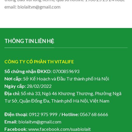
email:
biolaitvn@gmail.com
THÔNG TIN LIÊN HỆ
CÔNG TY CỔ PHẦN TH VITALIFE
Số chứng nhận ĐKKD
: 0700859693
Nơi cấp:
Sở Kế Hoạch và Đầu Tư thành phố Hà Nội
Ngày cấp:
28/02/2022
Địa chỉ:
Số nhà 33, Ngõ 46 Khương Thượng, Phường Ngã
Tư Sở, Quận Đống Đa, Thành phố Hà Nội, Việt Nam
Điện thoại
: 0912 975 999 /
Hotline:
0567 68 6666
Email:
biolaitvn@gmail.com
Facebook:
www.facebook.com/suabiolait