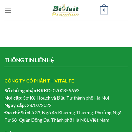
Skip
0
to
content
THÔNG TIN LIÊN HỆ
CÔNG TY CỔ PHẦN TH VITALIFE
Số chứng nhận ĐKKD
: 0700859693
Nơi cấp:
Sở Kế Hoạch và Đầu Tư thành phố Hà Nội
Ngày cấp:
28/02/2022
Địa chỉ:
Số nhà 33, Ngõ 46 Khương Thượng, Phường Ngã
Tư Sở, Quận Đống Đa, Thành phố Hà Nội, Việt Nam